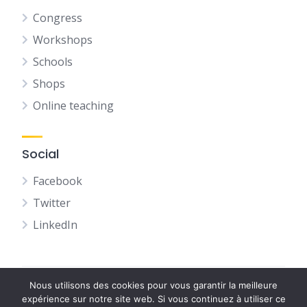
Congress
Workshops
Schools
Shops
Online teaching
Social
Facebook
Twitter
LinkedIn
Nous utilisons des cookies pour vous garantir la meilleure
(C) Qi Zen 2025
expérience sur notre site web. Si vous continuez à utiliser ce