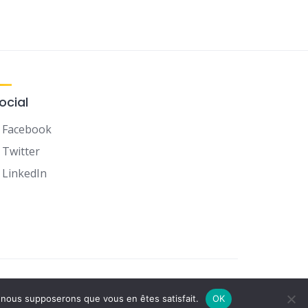
ocial
Facebook
Twitter
LinkedIn
Terms of Use
Privacy Policy
e, nous supposerons que vous en êtes satisfait.
OK