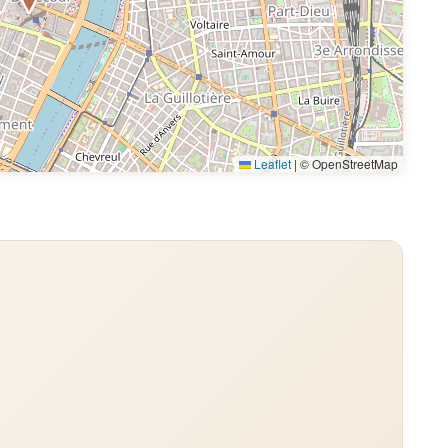
Leaflet
|
© OpenStreetMap