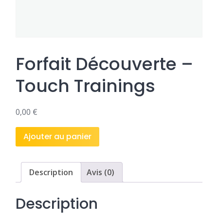
Forfait Découverte –
Touch Trainings
0,00
€
quantité
Ajouter au panier
de
Forfait
Découverte
Description
Avis (0)
–
Touch
Description
Trainings